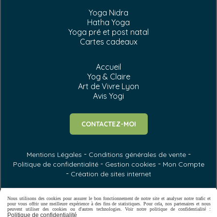
Yoga Nidra
Hatha Yoga
Yoga pré et post natal
Cartes cadeaux
Accueil
Yog & Claire
Art de Vivre Lyon
Avis Yogi
CONTACTEZ-MOI
Mentions Légales
Conditions générales de vente
Politique de confidentialité
Gestion cookies
Mon Compte
Création de sites internet
Nous utilisons des cookies pour assurer le bon fonctionnement de notre site et analyser notre trafic et
pour vous offrir une meilleure expérience à des fins de statistiques. Pour cela, nos partenaires et nous
peuvent utiliser des cookies ou d'autres technologies. Voir notre politique de confidentialité :
Politique de confidentialité